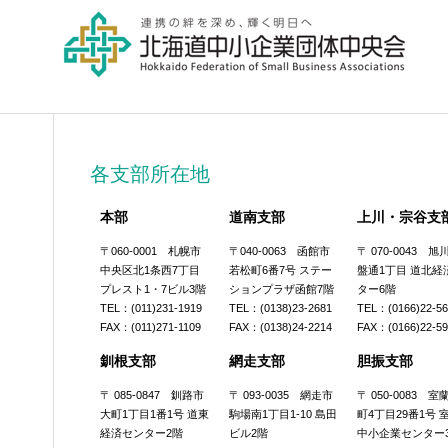
各支部所在地
本部
道南支部
上川・宗谷支
〒060-0001 札幌市
〒040-0063 函館市
〒 070-0043 
中央区北1条西7丁目
若松町6番7号 ステー
盤通1丁目 道北経
プレスト1・7ビル3階
ションプラザ函館7階
ター6階
TEL：(011)231-1919
TEL：(0138)23-2681
TEL：(0166)22-5
FAX：(011)271-1109
FAX：(0138)24-2214
FAX：(0166)22-5
釧根支部
網走支部
胆振支部
〒 085-0847 釧路市
〒 093-0035 網走市
〒 050-0083 
大町1丁目1番1号 道東
駒場南1丁目1-10 島田
町4丁目29番1号 
経済センター2階
ビル2階
中小企業センター