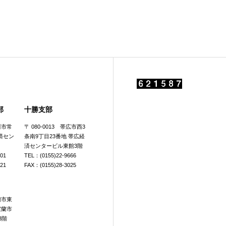
部
十勝支部
旭川市常
〒 080-0013 帯広市西3
済セン
条南9丁目23番地 帯広経
済センタービル東館3階
601
TEL：(0155)22-9666
921
FAX：(0155)28-3025
室蘭市東
室蘭市
3階