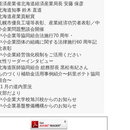
経済産業省北海道経済産業局長 安藤 保彦
北海道知事 鈴木 直道
北海道産業貢献賞
札幌市優良工場等表彰、産業経済功労者表彰／中
小企業問題懇談会開催
中小企業等協同組合法施行70 周年・
中小企業団体の組織に関する法律施行60 周年記
念表彰
中小企業経営強化税制をご活用ください
女性リーダーインタビュー
北海道医師協同組合 総務部長 黒松有紀さん
ものづくり補助金活用事例紹介〜斜里ポテト協同
組合〜
11 月の道内景況
支部だより
中小企業大学校旭川校からのお知らせ
中小企業基盤整備機構からのお知らせ