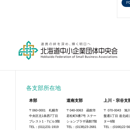
P
各支部所在地
本部
道南支部
上川・宗谷支
〒060-0001 札幌市
〒040-0063 函館市
〒 070-0043 
中央区北1条西7丁目
若松町6番7号 ステー
盤通1丁目 道北経
プレスト1・7ビル3階
ションプラザ函館7階
ター6階
TEL：(011)231-1919
TEL：(0138)23-2681
TEL：(0166)22-5