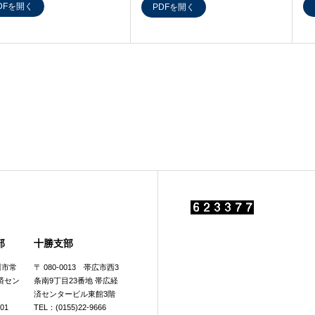
DFを開く
PDFを開く
部
十勝支部
旭川市常
〒 080-0013 帯広市西3
済セン
条南9丁目23番地 帯広経
済センタービル東館3階
601
TEL：(0155)22-9666