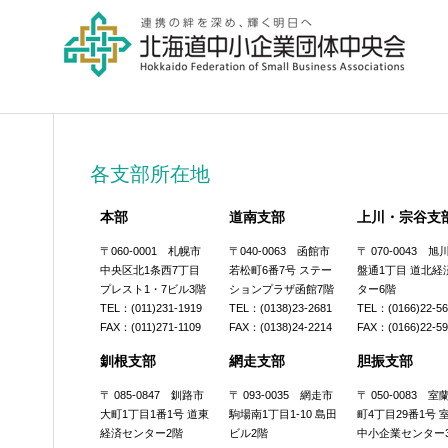
各支部所在地
本部
道南支部
上川・宗谷支
〒060-0001 札幌市
〒040-0063 函館市
〒 070-0043 
中央区北1条西7丁目
若松町6番7号 ステー
盤通1丁目 道北経
プレスト1・7ビル3階
ションプラザ函館7階
ター6階
TEL：(011)231-1919
TEL：(0138)23-2681
TEL：(0166)22-5
FAX：(011)271-1109
FAX：(0138)24-2214
FAX：(0166)22-5
釧根支部
網走支部
胆振支部
〒 085-0847 釧路市
〒 093-0035 網走市
〒 050-0083 
大町1丁目1番1号 道東
駒場南1丁目1-10 島田
町4丁目29番1号 
経済センター2階
ビル2階
中小企業センター