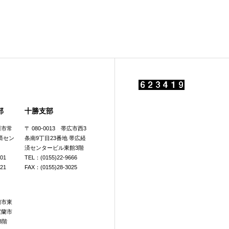
部
十勝支部
旭川市常
〒 080-0013 帯広市西3
済セン
条南9丁目23番地 帯広経
済センタービル東館3階
601
TEL：(0155)22-9666
921
FAX：(0155)28-3025
室蘭市東
室蘭市
3階