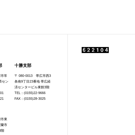
部
十勝支部
旭川市常
〒 080-0013 帯広市西3
済セン
条南9丁目23番地 帯広経
済センタービル東館3階
601
TEL：(0155)22-9666
921
FAX：(0155)28-3025
室蘭市東
室蘭市
3階