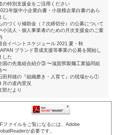
道の特別支援金をご活用ください
2021年版中小企業白書・小規模企業白書のあら
まし
ものづくり補助金（７次締切分）の公募について
中小法人・個人事業者のための月次支援金のご案
内
組合イベントスケジュール 2021 夏・秋
JAPAN ブランド育成支援等事業の公募を開始し
ました
全国の先進組合紹介③ 〜滋賀県製麺工業協同組
合〜
石田邦雄の『組織磨き・人育て』の現場から①
４月の道内景況
支部だより
DFファイルをご覧になるには、Adobe
robatReaderが必要です。