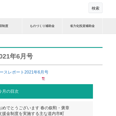
検索
済制度
ものづくり補助金
省力化投資補助金
21年6月号
ースレポート2021年6月号
今月の目次
おめでとうございます 春の叙勲・褒章
支援金制度を実施する主な道内市町