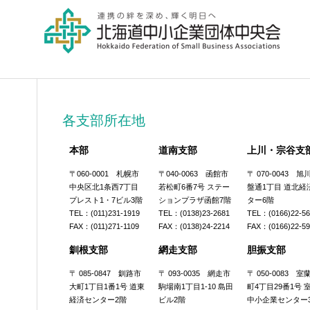
各支部所在地
本部
道南支部
上川・宗谷支
〒060-0001 札幌市
〒040-0063 函館市
〒 070-0043 
中央区北1条西7丁目
若松町6番7号 ステー
盤通1丁目 道北経
プレスト1・7ビル3階
ションプラザ函館7階
ター6階
TEL：(011)231-1919
TEL：(0138)23-2681
TEL：(0166)22-5
FAX：(011)271-1109
FAX：(0138)24-2214
FAX：(0166)22-5
釧根支部
網走支部
胆振支部
〒 085-0847 釧路市
〒 093-0035 網走市
〒 050-0083 
大町1丁目1番1号 道東
駒場南1丁目1-10 島田
町4丁目29番1号 
経済センター2階
ビル2階
中小企業センター