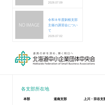
2026.07.09
令和８年度釧根支部
主催の講習会につい
て
2026.07.02
各支部所在地
本部
道南支部
上川・宗谷支