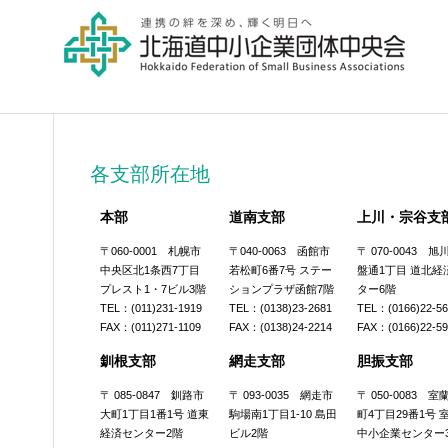
各支部所在地
本部
道南支部
上川・宗谷支
〒060-0001 札幌市
〒040-0063 函館市
〒 070-0043 
中央区北1条西7丁目
若松町6番7号 ステー
盤通1丁目 道北経
プレスト1・7ビル3階
ションプラザ函館7階
ター6階
TEL：(011)231-1919
TEL：(0138)23-2681
TEL：(0166)22-5
FAX：(011)271-1109
FAX：(0138)24-2214
FAX：(0166)22-5
釧根支部
網走支部
胆振支部
〒 085-0847 釧路市
〒 093-0035 網走市
〒 050-0083 
大町1丁目1番1号 道東
駒場南1丁目1-10 島田
町4丁目29番1号 
経済センター2階
ビル2階
中小企業センター