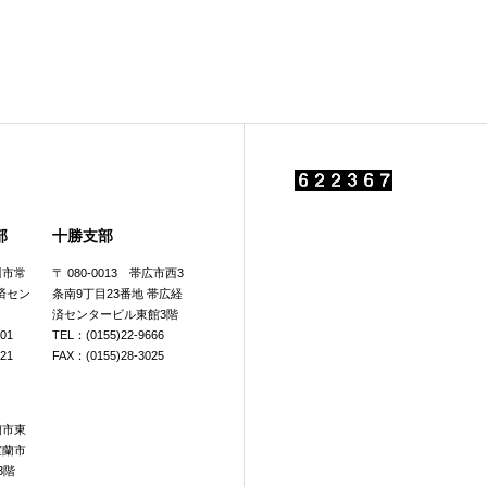
部
十勝支部
旭川市常
〒 080-0013 帯広市西3
済セン
条南9丁目23番地 帯広経
済センタービル東館3階
601
TEL：(0155)22-9666
921
FAX：(0155)28-3025
室蘭市東
室蘭市
3階