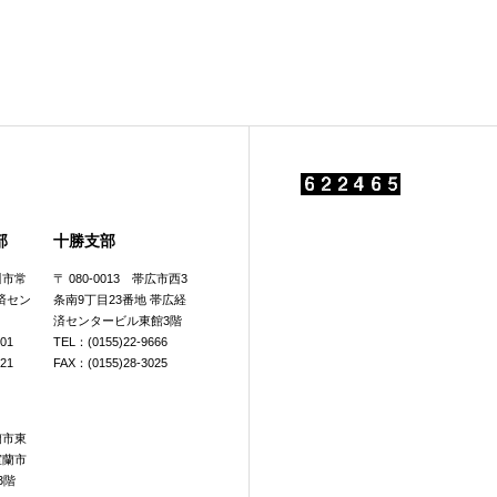
部
十勝支部
旭川市常
〒 080-0013 帯広市西3
済セン
条南9丁目23番地 帯広経
済センタービル東館3階
601
TEL：(0155)22-9666
921
FAX：(0155)28-3025
室蘭市東
室蘭市
3階