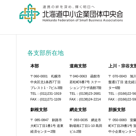
各支部所在地
本部
道南支部
上川・宗谷支
〒060-0001 札幌市
〒040-0063 函館市
〒 070-0043 
中央区北1条西7丁目
若松町6番7号 ステー
盤通1丁目 道北経
プレスト1・7ビル3階
ションプラザ函館7階
ター6階
TEL：(011)231-1919
TEL：(0138)23-2681
TEL：(0166)22-5
FAX：(011)271-1109
FAX：(0138)24-2214
FAX：(0166)22-5
釧根支部
網走支部
胆振支部
〒 085-0847 釧路市
〒 093-0035 網走市
〒 050-0083 
大町1丁目1番1号 道東
駒場南1丁目1-10 島田
町4丁目29番1号 
経済センター2階
ビル2階
中小企業センター