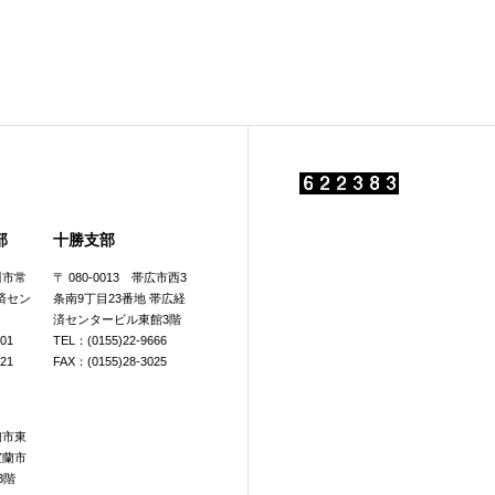
部
十勝支部
旭川市常
〒 080-0013 帯広市西3
済セン
条南9丁目23番地 帯広経
済センタービル東館3階
601
TEL：(0155)22-9666
921
FAX：(0155)28-3025
室蘭市東
室蘭市
3階