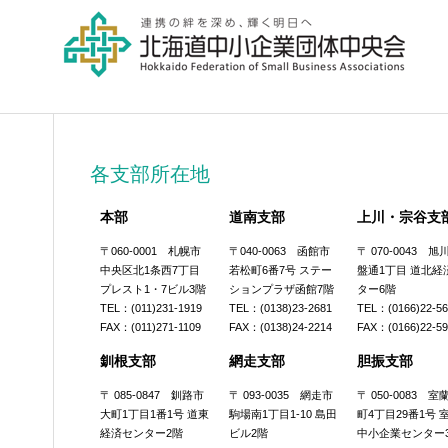
各支部所在地
本部
道南支部
上川・宗谷支
〒060-0001 札幌市
〒040-0063 函館市
〒 070-0043 
中央区北1条西7丁目
若松町6番7号 ステー
盤通1丁目 道北経
プレスト1・7ビル3階
ションプラザ函館7階
ター6階
TEL：(011)231-1919
TEL：(0138)23-2681
TEL：(0166)22-5
FAX：(011)271-1109
FAX：(0138)24-2214
FAX：(0166)22-5
釧根支部
網走支部
胆振支部
〒 085-0847 釧路市
〒 093-0035 網走市
〒 050-0083 
大町1丁目1番1号 道東
駒場南1丁目1-10 島田
町4丁目29番1号 
経済センター2階
ビル2階
中小企業センター