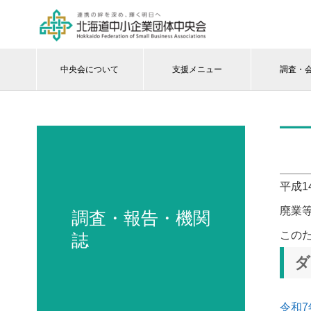
中央会について
支援メニュー
調査・
平成
廃業
調査・報告・機関
この
誌
ダ
令和