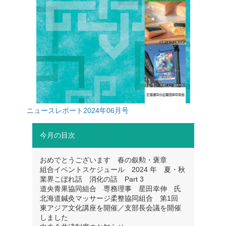
ニュースレポート2024年06月号
今月の目次
おめでとうございます 春の叙勲・褒章
組合イベントスケジュール 2024 年 夏・秋
業界こぼれ話 消化の話 Part 3
道央青果協同組合 専務理事 星田幸伸 氏
北海道鍼灸マッサージ柔整協同組合 第1回
東アジア文化講座を開催／支部長会議を開催
しました