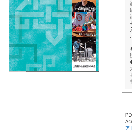
P
Ac
ア