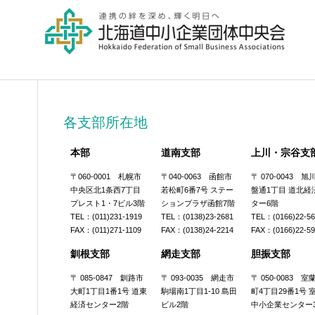
各支部所在地
本部
道南支部
上川・宗谷支
〒060-0001 札幌市
〒040-0063 函館市
〒 070-0043 
中央区北1条西7丁目
若松町6番7号 ステー
盤通1丁目 道北経
プレスト1・7ビル3階
ションプラザ函館7階
ター6階
TEL：(011)231-1919
TEL：(0138)23-2681
TEL：(0166)22-5
FAX：(011)271-1109
FAX：(0138)24-2214
FAX：(0166)22-5
釧根支部
網走支部
胆振支部
〒 085-0847 釧路市
〒 093-0035 網走市
〒 050-0083 
大町1丁目1番1号 道東
駒場南1丁目1-10 島田
町4丁目29番1号 
経済センター2階
ビル2階
中小企業センター