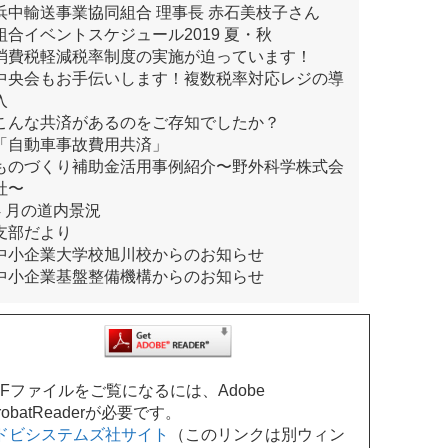
浜中輸送事業協同組合 理事長 赤石美枝子さん
組合イベントスケジュール2019 夏・秋
消費税軽減税率制度の実施が迫っています！
中央会もお手伝いします！複数税率対応レジの導
入
こんな共済があるのをご存知でしたか？
「自動車事故費用共済」
ものづくり補助金活用事例紹介〜野外科学株式会
社〜
4 月の道内景況
支部だより
中小企業大学校旭川校からのお知らせ
中小企業基盤整備機構からのお知らせ
DFファイルをご覧になるには、Adobe
robatReaderが必要です。
ドビシステムズ社サイト
（このリンクは別ウィン