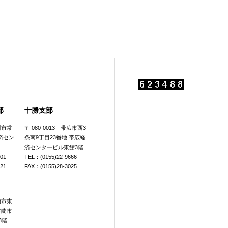
部
十勝支部
旭川市常
〒 080-0013 帯広市西3
済セン
条南9丁目23番地 帯広経
済センタービル東館3階
601
TEL：(0155)22-9666
921
FAX：(0155)28-3025
室蘭市東
室蘭市
3階