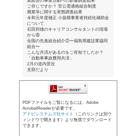
業組合の事業活動への影響調査結果
ご存じですか？ 官公需適格組合制度
廃業等に関する実態調査結果
令和元年度補正 小規模事業者持続化補助金
について
石田邦雄のキャリアコンサルタントの現場
から⑧
全国の先進組合紹介②〜福島県建設業協同
組合〜
こんな共済があるのをご存知でしたか？
「自動車事故費用共済」
2月の道内景況
支部だより
PDFファイルをご覧になるには、Adobe
AcrobatReaderが必要です。
アドビシステムズ社サイト
（このリンクは別ウ
ィンドウで開きます）より無償でダウンロード
できます。