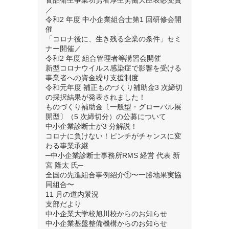
食品衛生事業功労者厚生労働大臣表彰受賞
／
令和2 年度 中小企業組合士第1 回研修会開
催
「コロナ後に、生き残る企業の条件」セミ
ナー開催／
令和2 年度 組合管理者等講習会開催
新型コロナウイルス感染症で影響を受ける
事業者への資金繰り支援制度
令和元年度 補正ものづくり補助金3 次締切
の採択結果が発表されました！
ものづくり補助金〔一般型・グローバル展
開型〕（5 次締切分）の公募について
中小企業診断士が3 分解説！
コロナに負けない！ピンチがチャンスに変
わる事業承継
─中小企業診断士事務所RMS 経営 代表 新
宮 隆太 氏─
全国の先進組合事例紹介①〜一勝地果実協
同組合〜
11 月の道内景況
支部だより
中小企業大学校旭川校からのお知らせ
中小企業基盤整備機構からのお知らせ