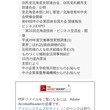
自民党北海道支部連合会、自民党札幌市支
部連合会、公明
党北海道本部に対し要望／北海道青年中央
会研修会開催
第69回中小企業団体全国大会 開催報告
ビジネスEXPO
「第31回北海道技術・ビジネス交流会」開
催
平成29年度労働事情実態調査(1)
業界こぼれ話(銑鉄鋳物の話)
石田邦雄の人を紡ぎ組織を育む(3)
ものづくり補助金活用事例紹介
10月の道内景況
支部だより
中小企業大学校旭川校からのお知らせ
中小企業基盤整備機構からのお知らせ
PDFファイルをご覧になるには、Adobe
AcrobatReaderが必要です。
アドビシステムズ社サイト
（このリンクは別ウ