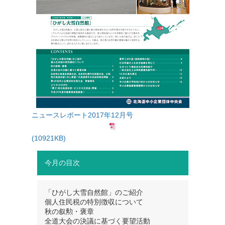
ニュースレポート2017年12月号
(10921KB)
今月の目次
「ひがし大雪自然館」のご紹介
個人住民税の特別徴収について
秋の叙勲・褒章
全道大会の決議に基づく要望活動