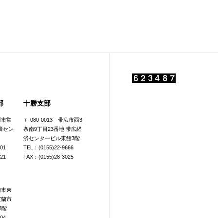
部
十勝支部
旭川市常
〒 080-0013 帯広市西3
済セン
条南9丁目23番地 帯広経
済センタービル東館3階
601
TEL：(0155)22-9666
921
FAX：(0155)28-3025
室蘭市東
室蘭市
3階
104