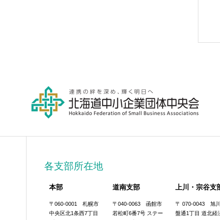
各支部所在地
本部
道南支部
上川・宗谷支
〒060-0001 札幌市
〒040-0063 函館市
〒 070-0043 
中央区北1条西7丁目
若松町6番7号 ステー
盤通1丁目 道北経