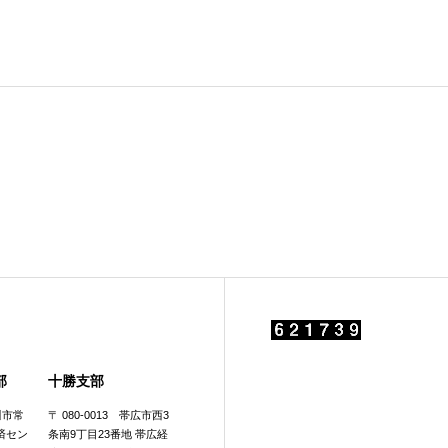
部
十勝支部
旭川市常
〒 080-0013 帯広市西3
済セン
条南9丁目23番地 帯広経