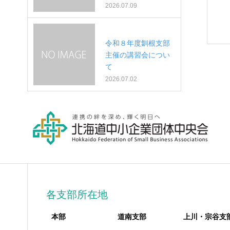
2026.07.09
令和８年度釧根支部
主催の講習会につい
て
2026.07.02
各支部所在地
本部
道南支部
上川・宗谷支