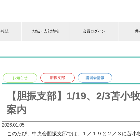
会報誌
地域・支部情報
会員ログイン
共
お知らせ
胆振支部
講習会情報
【胆振支部】1/19、2/3苫
案内
2026.01.05
このたび、中央会胆振支部では、１／１９と２／３に苫小牧