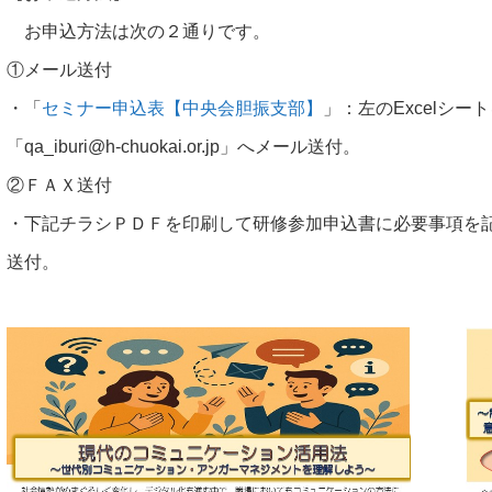
お申込方法は次の２通りです。
①メール送付
・「
セミナー申込表【中央会胆振支部】
」：左のExcelシ
「qa_iburi@h-chuokai.or.jp」へメール送付。
②ＦＡＸ送付
・下記チラシＰＤＦを印刷して研修参加申込書に必要事項を
送付。