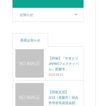
お知らせ
新着お知らせ
【胆振】「やきとり
JAPANフェスティバ
ル」室蘭市...
2026.06.23
【胆振支部】
2/13（室蘭市）組合
管理者等講習会開...