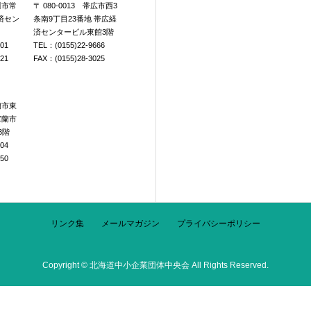
旭川市常
〒 080-0013 帯広市西3
済セン
条南9丁目23番地 帯広経
済センタービル東館3階
601
TEL：(0155)22-9666
921
FAX：(0155)28-3025
室蘭市東
室蘭市
3階
104
250
リンク集
メールマガジン
プライバシーポリシー
Copyright © 北海道中小企業団体中央会 All Rights Reserved.