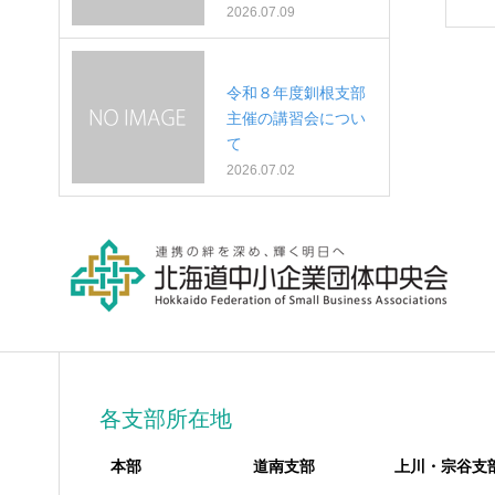
2026.07.09
令和８年度釧根支部
主催の講習会につい
て
2026.07.02
各支部所在地
本部
道南支部
上川・宗谷支