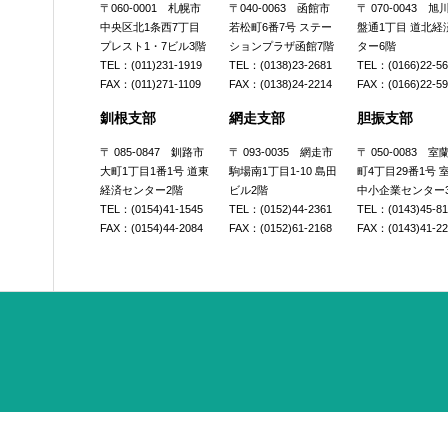
〒060-0001 札幌市
〒040-0063 函館市
〒 070-0043 
中央区北1条西7丁目
若松町6番7号 ステー
盤通1丁目 道北経
プレスト1・7ビル3階
ションプラザ函館7階
ター6階
TEL：(011)231-1919
TEL：(0138)23-2681
TEL：(0166)22-5
FAX：(011)271-1109
FAX：(0138)24-2214
FAX：(0166)22-5
釧根支部
網走支部
胆振支部
〒 085-0847 釧路市
〒 093-0035 網走市
〒 050-0083 
大町1丁目1番1号 道東
駒場南1丁目1-10 島田
町4丁目29番1号 
経済センター2階
ビル2階
中小企業センター
TEL：(0154)41-1545
TEL：(0152)44-2361
TEL：(0143)45-8
FAX：(0154)44-2084
FAX：(0152)61-2168
FAX：(0143)41-2