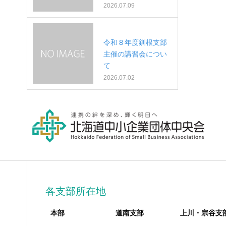
2026.07.09
令和８年度釧根支部
主催の講習会につい
て
2026.07.02
各支部所在地
本部
道南支部
上川・宗谷支