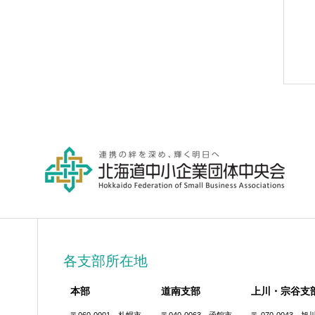
各支部所在地
本部
道南支部
上川・宗谷支
〒060-0001 札幌市
〒040-0063 函館市
〒 070-0043 