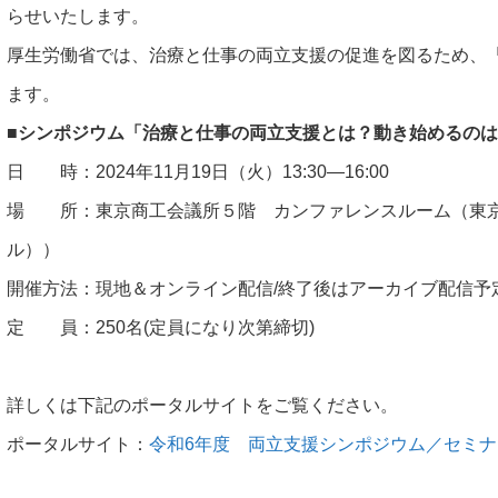
らせいたします。
厚生労働省では、治療と仕事の両立支援の促進を図るため、
ます。
■
シンポジウム「治療と仕事の両立支援とは？動き始めるのは
日 時：
2024
年
11
月
19
日（火）
13:30―16:00
場 所：東京商工会議所５階 カンファレンスルーム（東
ル））
開催方法：現地＆オンライン配信
/
終了後はアーカイブ配信予
定 員：
250
名
(
定員になり次第締切
)
詳しくは下記のポータルサイトをご覧ください。
ポータルサイト：
令和6年度 両立支援シンポジウム／セミナー｜治