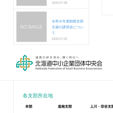
2026.07.09
令和８年度釧根支部
主催の講習会につい
て
2026.07.02
各支部所在地
本部
道南支部
上川・宗谷支