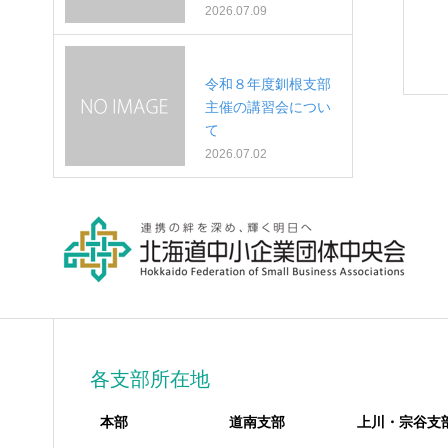
2026.07.09
令和８年度釧根支部
主催の講習会につい
て
2026.07.02
各支部所在地
本部
道南支部
上川・宗谷支