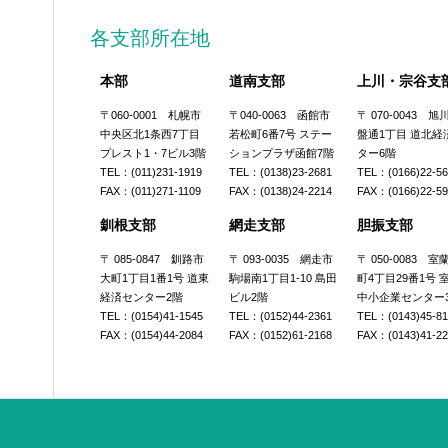
各支部所在地
本部
道南支部
上川・宗谷支
〒060-0001 札幌市
〒040-0063 函館市
〒 070-0043 
中央区北1条西7丁目
若松町6番7号 ステー
盤通1丁目 道北経
プレスト1・7ビル3階
ションプラザ函館7階
ター6階
TEL：(011)231-1919
TEL：(0138)23-2681
TEL：(0166)22-5
FAX：(011)271-1109
FAX：(0138)24-2214
FAX：(0166)22-5
釧根支部
網走支部
胆振支部
〒 085-0847 釧路市
〒 093-0035 網走市
〒 050-0083 
大町1丁目1番1号 道東
駒場南1丁目1-10 島田
町4丁目29番1号 
経済センター2階
ビル2階
中小企業センター
TEL：(0154)41-1545
TEL：(0152)44-2361
TEL：(0143)45-8
FAX：(0154)44-2084
FAX：(0152)61-2168
FAX：(0143)41-2