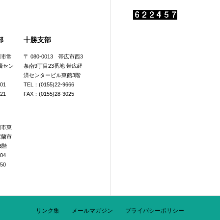
部
十勝支部
旭川市常
〒 080-0013 帯広市西3
済セン
条南9丁目23番地 帯広経
済センタービル東館3階
601
TEL：(0155)22-9666
921
FAX：(0155)28-3025
室蘭市東
室蘭市
3階
104
250
リンク集
メールマガジン
プライバシーポリシー