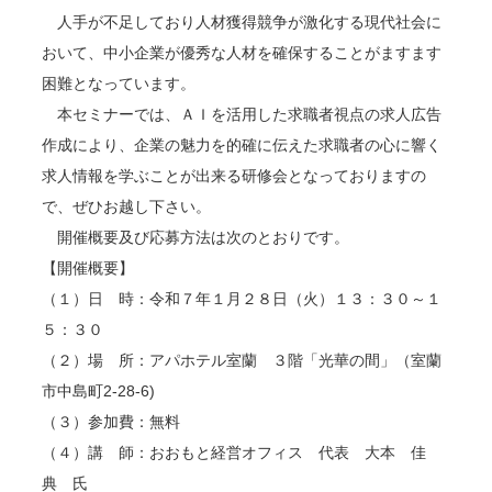
人手が不足しており人材獲得競争が激化する現代社会に
おいて、中小企業が優秀な人材を確保することがますます
困難となっています。
本セミナーでは、ＡＩを活用した求職者視点の求人広告
作成により、企業の魅力を的確に伝えた求職者の心に響く
求人情報を学ぶことが出来る研修会となっておりますの
で、ぜひお越し下さい。
開催概要及び応募方法は次のとおりです。
【開催概要】
（１）日 時：令和７年１月２８日（火）１３：３０～１
５：３０
（２）場 所：アパホテル室蘭 ３階「光華の間」（室蘭
市中島町2-28-6)
（３）参加費：無料
（４）講 師：おおもと経営オフィス 代表 大本 佳
典 氏