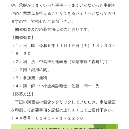
や、承継がうまくいった事例・うまくいかなかった事例も
含めた留意点を抑えることができるセミナーとなっており
ますので、皆様ぜひご参加下さい。
開催概要及び応募方法は次のとおりです。
【開催概要】
（１）日 時：令和６年１１月１９日（火）１３：３０～
１５：３０
（２）場 所：中島神社蓬崍殿（室蘭市宮の森町1丁目１-
１）２階「銀河の間」
（３）参加費：無料
（４）講 師：中小企業診断士 佐藤 潤一 氏
【応募方法】
・下記の講習会の画像をクリックしていただき、申込画面
を印刷して必要事項を記載の上ＦＡＸにてご送付下さい。
ＦＡＸ番号：０１４３－４１－２２５０