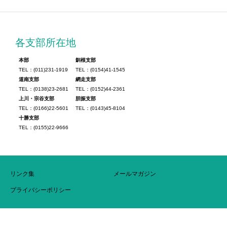
各支部所在地
本部
釧根支部
TEL：(011)231-1919
TEL：(0154)41-1545
道南支部
網走支部
TEL：(0138)23-2681
TEL：(0152)44-2361
上川・宗谷支部
胆振支部
TEL：(0166)22-5601
TEL：(0143)45-8104
十勝支部
TEL：(0155)22-9666
リンク集
メールマガジン
プライバシーポリシー
Copyright © 北海道中小企業団体中央会 All Rights Reserved.