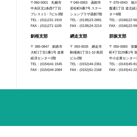
〒060-0001 札幌市
〒040-0063 函館市
〒 070-0043 
中央区北1条西7丁目
若松町6番7号 ステー
盤通1丁目 道北経
プレスト1・7ビル3階
ションプラザ函館7階
ター6階
TEL：(011)231-1919
TEL：(0138)23-2681
TEL：(0166)22-5
FAX：(011)271-1109
FAX：(0138)24-2214
FAX：(0166)22-5
釧根支部
網走支部
胆振支部
〒 085-0847 釧路市
〒 093-0035 網走市
〒 050-0083 
大町1丁目1番1号 道東
駒場南1丁目1-10 島田
町4丁目29番1号 
経済センター2階
ビル2階
中小企業センター
TEL：(0154)41-1545
TEL：(0152)44-2361
TEL：(0143)45-8
FAX：(0154)44-2084
FAX：(0152)61-2168
FAX：(0143)41-2