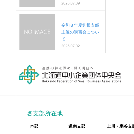
2026.07.09
令和８年度釧根支部
主催の講習会につい
て
2026.07.02
各支部所在地
本部
道南支部
上川・宗谷支