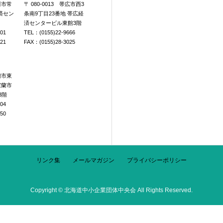
旭川市常
〒 080-0013 帯広市西3
済セン
条南9丁目23番地 帯広経
済センタービル東館3階
601
TEL：(0155)22-9666
921
FAX：(0155)28-3025
室蘭市東
室蘭市
3階
104
250
リンク集
メールマガジン
プライバシーポリシー
Copyright © 北海道中小企業団体中央会 All Rights Reserved.