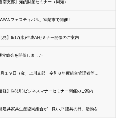
道南支部】知的財産セミナー（周知）
APANフェスティバル」室蘭市で開催！
北見】6/17(水)生成AIセミナー開催のご案内
通常総会を開催しました
６月１９日（金）上川支部 令和８年度組合管理者等講習会の開催について
遠軽】6/8(月)ビジネスマナーセミナー開催のご案内
釧路建具家具生産協同組合が「良い戸 建具の日」活動を実施（令和８年度）