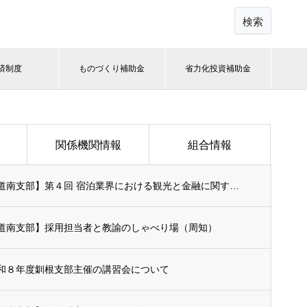
検索
済制度
ものづくり補助金
省力化投資補助金
関係機関情報
組合情報
【道南支部】第４回 宿泊業界における観光と金融に関する全国懇談会 in函館（周知）
道南支部】採用担当者と教諭のしゃべり場（周知）
和８年度釧根支部主催の講習会について