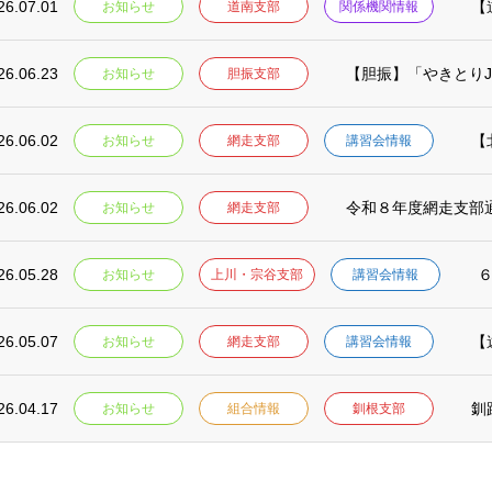
26.07.01
【
お知らせ
道南支部
関係機関情報
26.06.23
【胆振】「やきとりJ
お知らせ
胆振支部
26.06.02
【
お知らせ
網走支部
講習会情報
26.06.02
令和８年度網走支部
お知らせ
網走支部
26.05.28
お知らせ
上川・宗谷支部
講習会情報
26.05.07
【
お知らせ
網走支部
講習会情報
26.04.17
お知らせ
組合情報
釧根支部