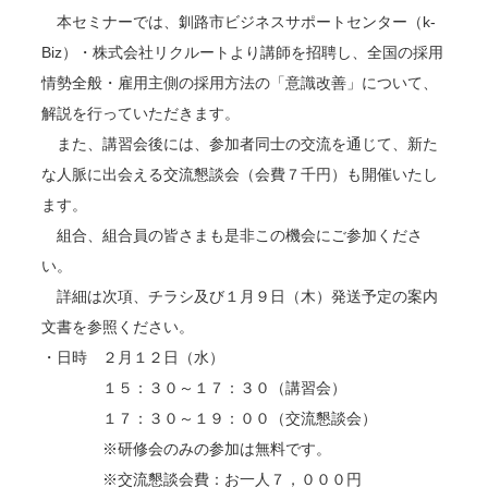
本セミナーでは、釧路市ビジネスサポートセンター（k-
Biz）・株式会社リクルートより講師を招聘し、全国の採用
情勢全般・雇用主側の採用方法の「意識改善」について、
解説を行っていただきます。
また、講習会後には、参加者同士の交流を通じて、新た
な人脈に出会える交流懇談会（会費７千円）も開催いたし
ます。
組合、組合員の皆さまも是非この機会にご参加くださ
い。
詳細は次項、チラシ及び１月９日（木）発送予定の案内
文書を参照ください。
・日時 ２月１２日（水）
１５：３０～１７：３０（講習会）
１７：３０～１９：００（交流懇談会）
※研修会のみの参加は無料です。
※交流懇談会費：お一人７，０００円