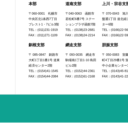
本部
道南支部
上川・宗谷支
〒060-0001 札幌市
〒040-0063 函館市
〒 070-0043 
中央区北1条西7丁目
若松町6番7号 ステー
盤通1丁目 道北経
プレスト1・7ビル3階
ションプラザ函館7階
ター6階
TEL：(011)231-1919
TEL：(0138)23-2681
TEL：(0166)22-5
FAX：(011)271-1109
FAX：(0138)24-2214
FAX：(0166)22-5
釧根支部
網走支部
胆振支部
〒 085-0847 釧路市
〒 093-0035 網走市
〒 050-0083 
大町1丁目1番1号 道東
駒場南1丁目1-10 島田
町4丁目29番1号 
経済センター2階
ビル2階
中小企業センター
TEL：(0154)41-1545
TEL：(0152)44-2361
TEL：(0143)45-8
FAX：(0154)44-2084
FAX：(0152)61-2168
FAX：(0143)41-2