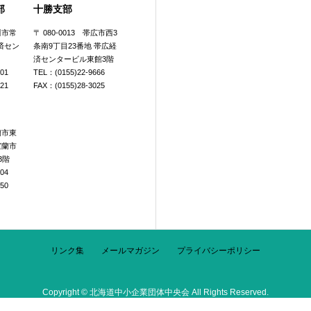
部
十勝支部
旭川市常
〒 080-0013 帯広市西3
済セン
条南9丁目23番地 帯広経
済センタービル東館3階
601
TEL：(0155)22-9666
921
FAX：(0155)28-3025
室蘭市東
室蘭市
3階
104
250
リンク集
メールマガジン
プライバシーポリシー
Copyright © 北海道中小企業団体中央会 All Rights Reserved.