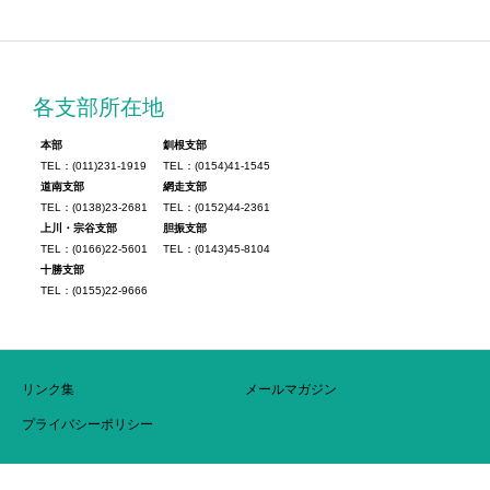
各支部所在地
本部
釧根支部
TEL：(011)231-1919
TEL：(0154)41-1545
道南支部
網走支部
TEL：(0138)23-2681
TEL：(0152)44-2361
上川・宗谷支部
胆振支部
TEL：(0166)22-5601
TEL：(0143)45-8104
十勝支部
TEL：(0155)22-9666
リンク集
メールマガジン
プライバシーポリシー