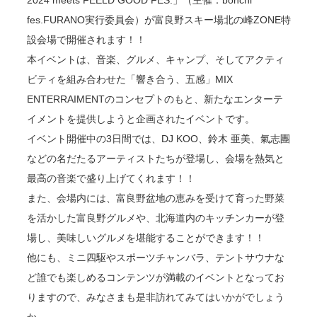
2024 meets FEELD GOOD FES.」（主催：bonchi
fes.FURANO実行委員会）が富良野スキー場北の峰ZONE特
設会場で開催されます！！
本イベントは、音楽、グルメ、キャンプ、そしてアクティ
ビティを組み合わせた「響き合う、五感」MIX
ENTERRAIMENTのコンセプトのもと、新たなエンターテ
イメントを提供しようと企画されたイベントです。
イベント開催中の3日間では、DJ KOO、鈴木 亜美、氣志團
などの名だたるアーティストたちが登場し、会場を熱気と
最高の音楽で盛り上げてくれます！！
また、会場内には、富良野盆地の恵みを受けて育った野菜
を活かした富良野グルメや、北海道内のキッチンカーが登
場し、美味しいグルメを堪能することができます！！
他にも、ミニ四駆やスポーツチャンバラ、テントサウナな
ど誰でも楽しめるコンテンツが満載のイベントとなってお
りますので、みなさまも是非訪れてみてはいかがでしょう