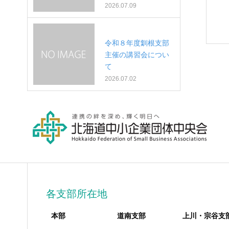
2026.07.09
令和８年度釧根支部
主催の講習会につい
て
2026.07.02
各支部所在地
本部
道南支部
上川・宗谷支