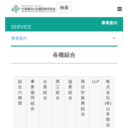
検索
事業案内
SERVICE
事業案内
各種組合
組
事
企
商
協
商
LLP
株
合
業
業
工
業
店
式
の
協
組
組
組
街
会
種
同
合
合
合
振
社
類
組
興
(有)
合
組
は
合
有
限
会