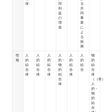
保
同
る
利
共
益
同
の
事
増
業
進
に
よ
る
振
興
性
人
人
人
人
人
人
物
格
的
的
的
的・
的
的
的
結
結
結
物
結
結
結
合
合
合
的
合
合
合
体
体
体
結
体
体
合
（（有）
体
人
的・
物
的
結
合