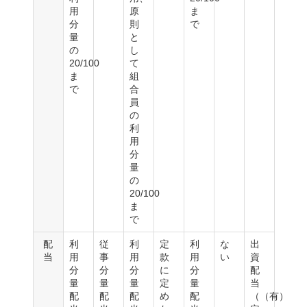
用
原
ま
分
則
で
量
と
の
し
20/100
て
ま
組
で
合
員
の
利
用
分
量
の
20/100
ま
で
配
利
従
利
定
利
な
出
当
用
事
用
款
用
い
資
分
分
分
に
分
配
量
量
量
定
量
当
配
配
配
め
配
（（有）