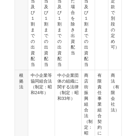
当
当
当
た
当
定
及
及
及
場
及
款
び
び
び
合
び
で
１
１
１
を
１
別
割
割
割
除
割
段
ま
ま
ま
き
ま
の
で
で
で
出
で
定
の
の
の
資
の
め
出
出
出
配
出
可）
資
資
資
当
資
配
配
配
配
当
当
当
当
根
中小企業等
中小企業団
商
有
商
拠
協同組合法
体の組織に
店
限
法
法
（制定：昭
関する法律
街
責
（有
和24年）
（制定：昭
振
任
限
和33年）
興
事
会
組
業
社
合
組
法）
法
合
（制
契
定：
約
昭
に