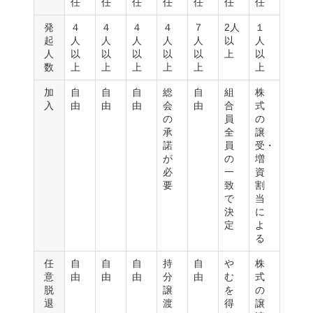
任
任
任
任
任
任
任
発
４
４
４
４
７
2人
１
起
人
人
人
人
人
以
人
人
以
以
以
以
以
上
以
数
上
上
上
上
上
上
加
自
自
自
総
自
組
株
入
由
由
由
会
由
合
式
の
員
の
承
全
譲
諾
員
受・
が
の
増
必
一
資
要
致
割
で
当
決
に
定
よ
る
任
自
自
自
持
自
や
株
意
由
由
由
分
由
む
式
脱
譲
を
の
退
渡
得
譲