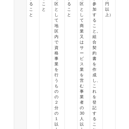
る
こ
区
る
区
参
円
こ
と
と
こ
と
加
以
と
し
と
し
す
上）
て
て
る
地
商
こ
区
業
と。
内
又
組
で
は
合
資
サ
契
格
ー
約
事
ビ
書
業
ス
を
を
業
作
行
を
成
う
営
し、
も
む
こ
の
事
れ
の
業
を
２
者
登
分
の
記
の
30
す
１
人
る
以
以
こ