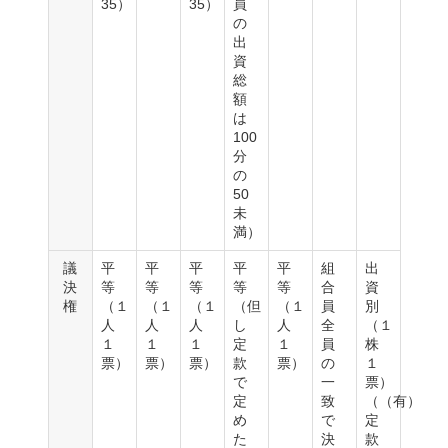
35）
35）
員
の
出
資
総
額
は
100
分
の
50
未
満）
議
平
平
平
平
平
組
出
決
等
等
等
等
等
合
資
権
（１
（１
（１
（但
（１
員
別
人
人
人
し
人
全
（１
１
１
１
定
１
員
株
票）
票）
票）
款
票）
の
１
で
一
票）
定
致
（（有）
め
で
定
た
決
款