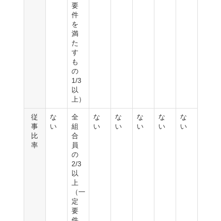
要
件
を
満
た
す
も
の
1/3
以
上）
従
な
全
な
な
な
な
な
事
い
組
い
い
い
い
い
比
合
率
員
の
2/3
以
上
（一
定
要
件