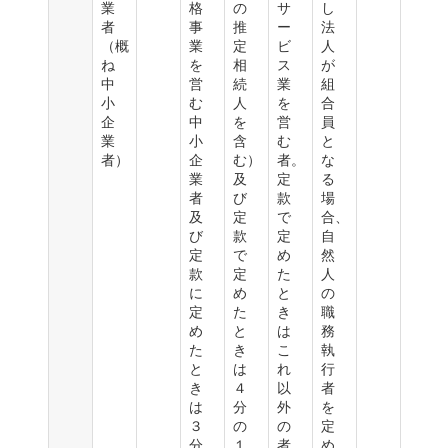
業
格
の
サ
し
者
事
推
ー
法
（概
業
定
ビ
人
ね
を
相
ス
が
中
営
続
業
組
小
む
人
を
合
企
中
を
営
員
業
小
含
む
と
者）
企
む）
者。
な
業
及
定
る
者
び
款
場
及
定
で
合、
び
款
定
自
定
で
め
然
款
定
た
人
に
め
と
の
定
た
き
職
め
と
は
務
た
き
こ
執
と
は
れ
行
き
４
以
者
は
分
外
を
３
の
の
定
分
１
者
め