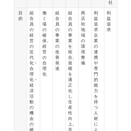
社
目
組
働
組
組
商
利
利
的
合
く
合
合
店
益
益
員
場
員
員
街
追
追
の
の
の
の
地
求
求
経
確
事
事
域
企
営
保、
業
業
の
業
の
経
の
を
環
の
近
営
改
統
境
連
代
の
善
合、
整
携
化・
合
発
規
備
や
合
理
達
模
専
理
化
を
門
化・
適
的
経
正
能
済
化
力
活
し
を
動
生
持
の
産
つ
機
性
人
会
向
材
の
上、
に
確
共
よ