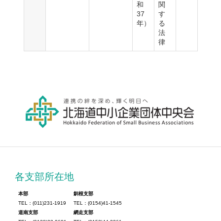
和
関
37
す
年）
る
法
律
各支部所在地
本部
釧根支部
TEL：(011)231-1919
TEL：(0154)41-1545
道南支部
網走支部