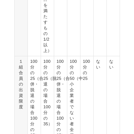
を
満
た
す
も
の
1/2
以
上）
１
100
100
100
100
100
な
な
組
分
分
分
分
分
い
い
合
の
の
の
の
の
員
25（合
25（脱
25（合
50（中
25
の
併・
退
併・
小
出
脱
の
脱
企
資
退
場
退
業
限
の
合
の
者
度
場
100
場
で
合
分
合
な
100
の
100
い
分
35）
分
者
の
の
全