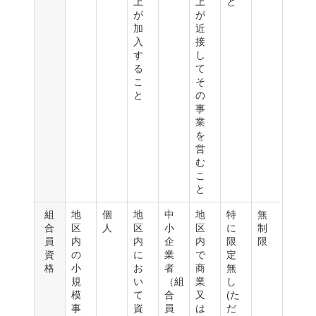
上
上
と
が
が
加
近
入
接
す
し
る
て
こ
そ
と
の
事
業
を
営
む
こ
と
組
地
個
地
中
地
特
無
合
区
人
区
小
区
に
制
員
内
内
企
内
限
限
資
の
に
業
で
定
格
小
お
者
商
無
規
い
（組
業
し
模
て
合
又
(た
事
資
員
は
だ