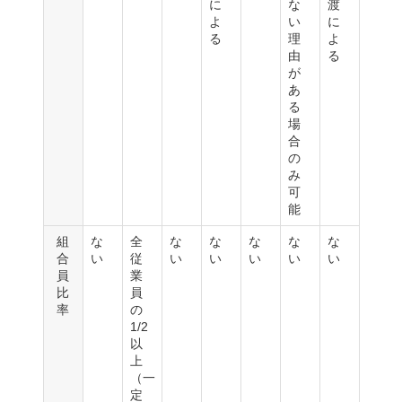
に
な
渡
よ
い
に
る
理
よ
由
る
が
あ
る
場
合
の
み
可
能
組
な
全
な
な
な
な
な
合
い
従
い
い
い
い
い
員
業
比
員
率
の
1/2
以
上
（一
定