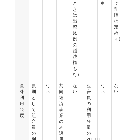
と
定
で
き
別
は
段
出
の
資
定
比
め
例
可）
の
議
決
権
も
可）
員
原
な
共
な
組
な
な
外
則
い
同
い
合
い
い
利
と
経
員
用
し
済
の
限
て
事
利
度
組
業
用
合
の
分
員
み
量
の
適
の
利
用、
20/100