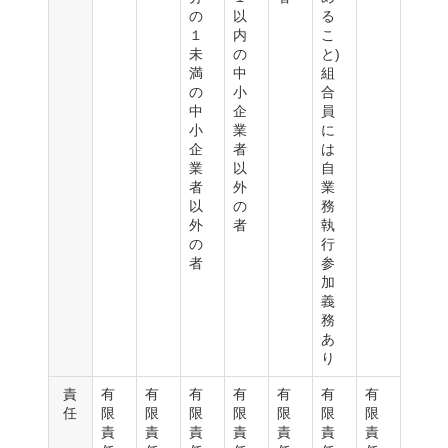
の
以
る
１
内
こ
未
の
と)
満
中
組
の
小
合
中
企
員
小
業
に
企
者
は
業
以
自
者
外
業
以
の
務
外
者
執
の
行
者
参
加
義
務
あ
り
責
有
有
有
有
有
有
有
任
限
限
限
限
限
限
限
責
責
責
責
責
責
責