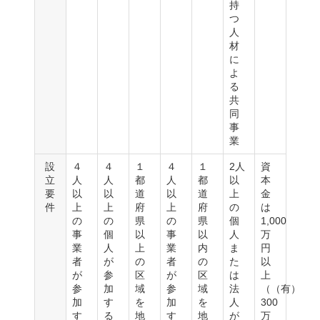
持
つ
人
材
に
よ
る
共
同
事
業
設
４
４
１
４
１
2人
資
立
人
人
都
人
都
以
本
要
以
以
道
以
道
上
金
件
上
上
府
上
府
の
は
の
の
県
の
県
個
1,000
事
個
以
事
以
人
万
業
人
上
業
内
ま
円
者
が
の
者
の
た
以
が
参
区
が
区
は
上
参
加
域
参
域
法
（（有）
加
す
を
加
を
人
300
す
る
地
す
地
が
万