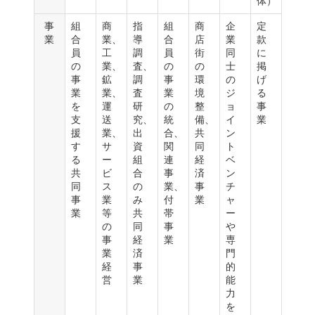
体）
事
組
商
指
組
商
企
定
業
合
業、
導
合
店
業
款
員
工
調
員
街
同
に
の
業、
査、
の
の
士
掲
事
鉱
調
事
環
の
げ
業
業、
査
業
境
ジ
る
を
運
研
の
整
ョ
事
支
送
究、
統
備、
イ
業
援
業、
出
合、
共
ン
す
サ
資
関
同
ト
る
ー
組
連
経
ベ
共
ビ
合
事
済
ン
同
ス
の
業、
事
チ
事
業
み
付
業
ャ
業
等
共
帯
ー
の
同
事
や
事
経
業
専
業
済
門
経
事
的
営
業
能
力
を